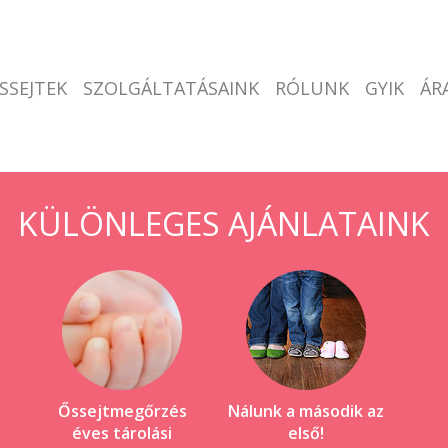
SSEJTEK
SZOLGÁLTATÁSAINK
RÓLUNK
GYIK
ÁR
KÜLÖNLEGES AJÁNLATAINK
Őssejtmegőrzés
Nálunk a második az
éves tárolási
első!