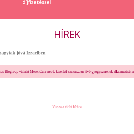
díjfizetéssel
HÍREK
 hagytak jóvá Izraelben
nus Biogroup vállalat MesenCure nevű, kísérleti szakaszban lévő gyógyszerének alkalmazását 
Vissza a többi hírhez