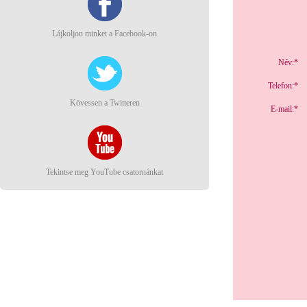
Lájkoljon minket a Facebook-on
Név:*
Telefon:*
Kövessen a Twitteren
E-mail:*
Tekintse meg YouTube csatornánkat