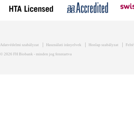
Adatvédelmi szabályzat
Használati irányelvek
Honlap szabályzat
Felté
© 2026 FH Biobank - minden jog fenntartva