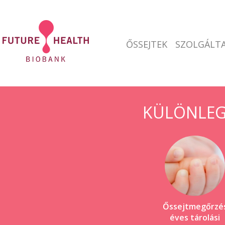
ŐSSEJTEK
SZOLGÁLTA
KÜLÖNLEG
Őssejtmegőrzé
éves tárolási