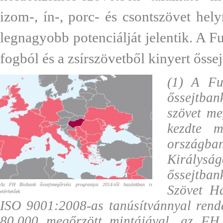
izom-, ín-, porc- és csontszövet hely
legnagyobb potenciálját jelentik. A F
fogból és a zsírszövetből kinyert őssej
(1) A Fu
őssejtban
szövet me
kezdte m
országban
Királyság
őssejtba
Az FH Biobank őssejtmegőrzési programjai 2014-től hazánkban is
Szövet Ha
elérhetőek
ISO 9001:2008-as tanúsítvánnyal rende
80.000 megőrzött mintájával, az FH