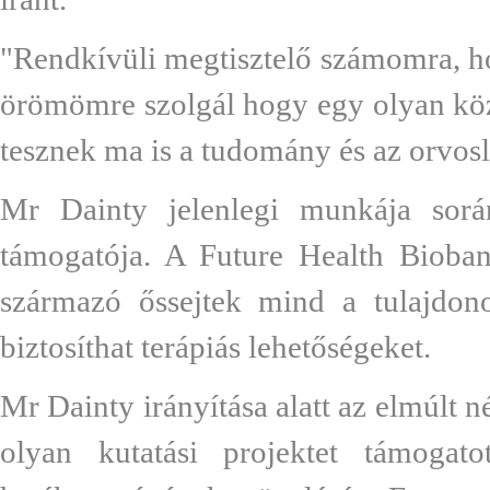
"Rendkívüli megtisztelő számomra, ho
örömömre szolgál hogy egy olyan közös
tesznek ma is a tudomány és az orvosl
Mr Dainty jelenlegi munkája sorá
támogatója. A Future Health Biobank
származó őssejtek mind a tulajdon
biztosíthat terápiás lehetőségeket.
Mr Dainty irányítása alatt az elmúlt 
olyan kutatási projektet támogato