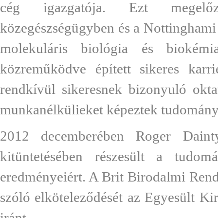
cég igazgatója. Ezt megel
közegészségügyben és a Nottinghami
molekuláris biológia és biokémi
közreműködve épített sikeres karri
rendkívül sikeresnek bizonyuló okta
munkanélkülieket képeztek tudományo
2012 decemberében Roger Daint
kitüntetésében részesült a tudom
eredményeiért. A Brit Birodalmi Rend
szóló elköteleződését az Egyesült Ki
iránt.