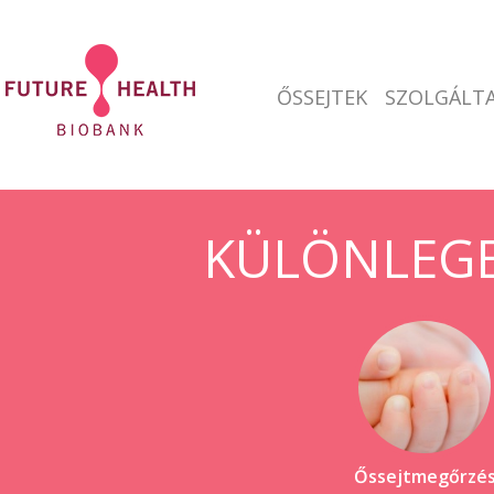
ŐSSEJTEK
SZOLGÁLTA
KÜLÖNLEGE
Őssejtmegőrzé