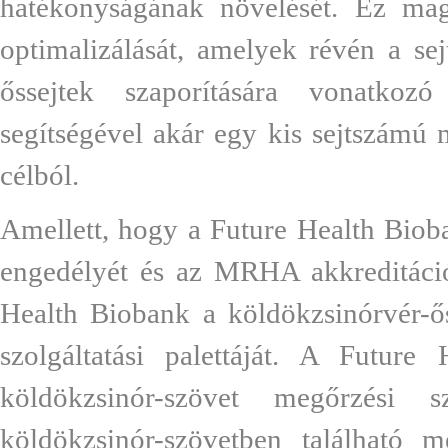
hatékonyságának növelését. Ez magá
optimalizálását, amelyek révén a sej
őssejtek szaporítására vonatkozó
segítségével akár egy kis sejtszámú m
célból.
Amellett, hogy a Future Health Bioba
engedélyét és az MRHA akkreditáci
Health Biobank a köldökzsinórvér-őss
szolgáltatási palettáját. A Future
köldökzsinór-szövet megőrzési s
köldökzsinór-szövetben található m