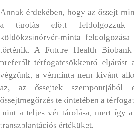
Annak érdekében, hogy az őssejt-mint
a tárolás előtt feldolgozzuk 
köldökzsinórvér-minta feldolgozása
történik. A Future Health Biobank
preferált térfogatcsökkentő eljárást 
végzünk, a vérminta nem kívánt alko
az, az őssejtek szempontjából 
őssejtmegőrzés tekintetében a térfoga
mint a teljes vér tárolása, mert így 
transzplantációs értéküket.