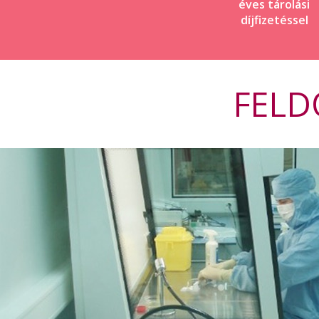
éves tárolási
díjfizetéssel
FELD