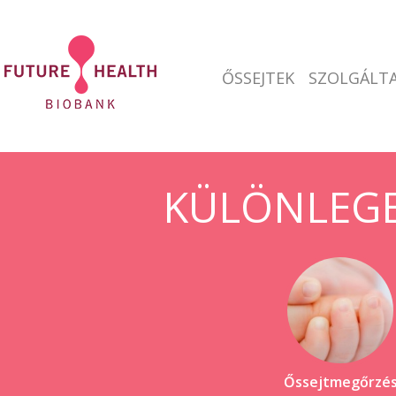
ŐSSEJTEK
SZOLGÁLTA
KÜLÖNLEGE
Őssejtmegőrzé