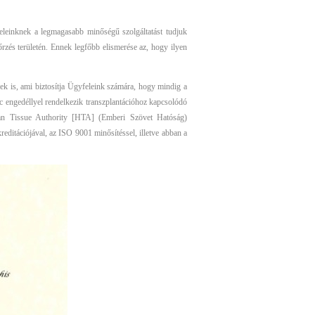
leinknek a legmagasabb minőségű szolgáltatást tudjuk
zés területén. Ennek legfőbb elismerése az, hogy ilyen
nek is, ami biztosítja Ügyfeleink számára, hogy mindig a
c engedéllyel rendelkezik transzplantációhoz kapcsolódó
man Tissue Authority [HTA] (Emberi Szövet Hatóság)
tációjával, az ISO 9001 minősítéssel, illetve abban a