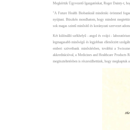
Megkértük Ügyvezető Igazgatónkat, Roger Dainty-t, hogy
"A Future Health Biobanknál mindenki örömmel fogadt
nyújtani. Büszkén mondhatom, hogy mindent megtettünk 
sok magas szintű minősítő és korányzati szervezet adom
Két különálló székhelyű - angol és svájci - laboratóriu
legmagasabb minőségű és legjobban ellenőrzött szolgált
emberi szövetbank minősítésben, továbbá a Swissme
akkreditációval, a Medicines and Healthcare Products
megtiszteltetésben is részesülhettünk, hogy megkaptuk a