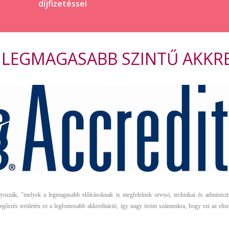
díjfizetéssel
A LEGMAGASABB SZINTŰ AKKR
ák, "melyek a legmagasabb előírásoknak is megfelelnek orvosi, technikai és adminisztrác
egőrzés területén ez a legfontosabb akkreditáció, így nagy öröm számunkra, hogy ezt az elis