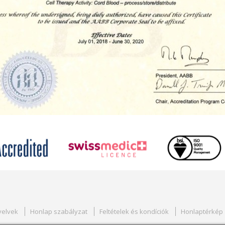
yelvek
Honlap szabályzat
Feltételek és kondíciók
Honlaptérkép