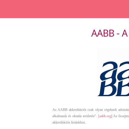
AABB - 
Az AABB akkreditációt csak olyan cégeknek adományozz
alkalmazás és oktatás területén". [
aabb.org
] Az őssejtm
akkreditációs listánkhoz.