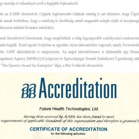
 mondja el véleményét erről a legújabb fejlesztésről.
a az AABB elismerését. Cégünk legfontosabb céljának mindig is azt tekintette, hogy Ügyfe
annak érdekében, hogy a minőség és kiválóság minél magasabb szintjét érjük el őssejtmegőr
ányozott nekünk hivatalos minősítést.
munk létesítésével bitosítottuk, hogy megfelelünk a világ legszigorúbb szabályozási rendszerei
atást kapják. Ezzel együtt Svájcban az egyetlen olyan laboratórium vagyunk, amely Swissmedi
dic GMP akkreditációt is megszerezte. Az angol laboratóriumot is kitüntették egy Hu
 Regulatory Agency [MHRA] (Gyógyszer és Egészségügyi Termék Szabályozó Ügynökség) akkredi
 "The Queen's Award for Enterprise" díjat, a Brit Uralkodó elismerését.