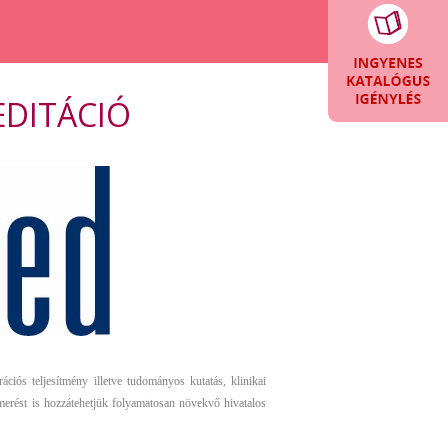
EDITÁCIÓ
iós teljesítmény illetve tudományos kutatás, klinikai
merést is hozzátehetjük folyamatosan növekvő hivatalos