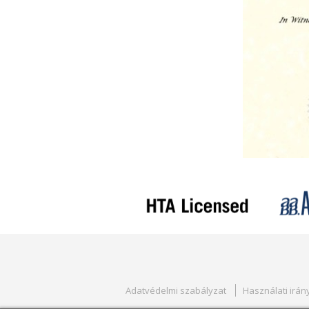
Adatvédelmi szabályzat
Használati irán