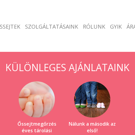
SSEJTEK
SZOLGÁLTATÁSAINK
RÓLUNK
GYIK
ÁR
KÜLÖNLEGES AJÁNLATAINK
Őssejtmegőrzés
Nálunk a második az
éves tárolási
első!